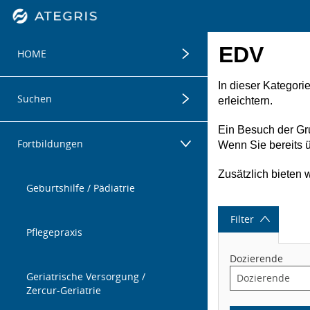
Datentabelle mit 5 Zeilen und 11 Spalten
Menügruppe
EDV
HOME
Menügruppe
In dieser Kategori
Herzlich willkommen
Suchen
erleichtern.
Menügruppe
Ein Besuch der Gr
Sie suchen eine bestimmte
Fortbildungen
Wenn Sie bereits 
Fortbildung?
Zusätzlich bieten 
Geburtshilfe / Pädiatrie
Filter
Pflegepraxis
Dozierende
Geriatrische Versorgung /
Zercur-Geriatrie