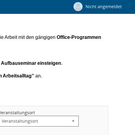
Nicht angemeldet
Deutsch
|
Englisch
Login
ie Arbeit mit den gängigen
Office-Programmen
Versionsnummer: 2025.4.04.60491
as Aufbauseminar einsteigen
.
m Arbeitsalltag“
an.
Veranstaltungsort