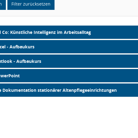
n
Filter zurücksetzen
Co: Künstliche Intelligenz im Arbeitsalltag
cel - Aufbaukurs
utlook - Aufbaukurs
owerPoint
te Dokumentation stationärer Altenpflegeeinrichtungen