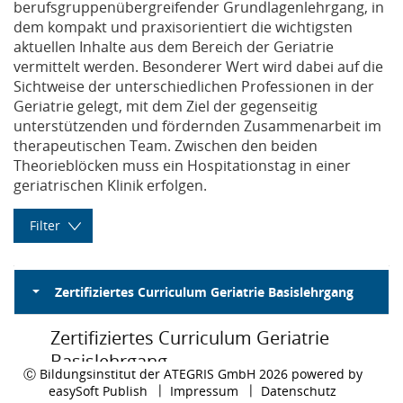
berufsgruppenübergreifender Grundlagenlehrgang, in
dem kompakt und praxisorientiert die wichtigsten
aktuellen Inhalte aus dem Bereich der Geriatrie
vermittelt werden. Besonderer Wert wird dabei auf die
Sichtweise der unterschiedlichen Professionen in der
Geriatrie gelegt, mit dem Ziel der gegenseitig
unterstützenden und fördernden Zusammenarbeit im
therapeutischen Team. Zwischen den beiden
Theorieblöcken muss ein Hospitationstag in einer
geriatrischen Klinik erfolgen.
Filter
Veranstaltungsort
Zertifiziertes Curriculum Geriatrie Basislehrgang
Dauer:
Veranstaltungsort:
Status:
Zeitraum: Montag, 26. April 2027 bis Freitag, 4. Juni 2027
Kurs: Zertifiziertes Curriculum Geriatrie Basislehrgang
Zertifiziertes Curriculum Geriatrie
Filter anwenden
Basislehrgang
Ⓒ Bildungsinstitut der ATEGRIS GmbH 2026 powered by
easySoft Publish
Impressum
Datenschutz
Filter zurücksetzen
26.04.2027 - 04.06.2027