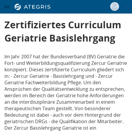
(DKG)
Datentabelle mit 2 Zeilen und 11 Spalten
Deutsch
|
Englisch
Zertifiziertes Curriculum
Zertifiziertes Curriculum
Geriatrie Basislehrgang
Login
Geriatrie Basislehrgang
Menügruppe
Versionsnummer: 2025.4.04.60491
Get together - Bildung im Wandel
Im Jahr 2007 hat der Bundesverband (BV) Geriatrie die
Menügruppe
Fort- und Weiterbildungsqualifizierung Zercur Geriatrie
Infos und Anmeldung
Ausbildung
konzipiert. Dieses zertifizierte Curriculum gliedert sich
in: - Zercur Geriatrie - Basislehrgang und - Zercur
Geriatrie Fachweiterbildung Pflege. Um den
Ausbildungsangebote
Ansprüchen der Qualitätsentwicklung zu entsprechen,
werden im Bereich der Geriatrie hohe Anforderungen
an die interdisziplinäre Zusammenarbeit in einem
interner Bereich
therapeutischen Team gestellt. Von besonderer
Bedeutung ist dabei - auch vor dem Hintergrund der
geriatrischen DRGs - die Qualifikation der Mitarbeiter.
Der Zercur Basislehrgang Geriatrie ist ein