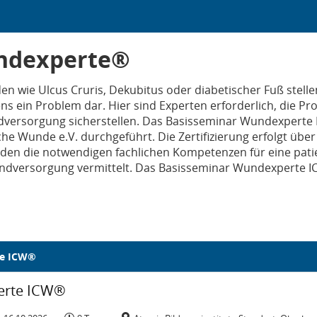
ndexperte®
 wie Ulcus Cruris, Dekubitus oder diabetischer Fuß stellen
 ein Problem dar. Hier sind Experten erforderlich, die Pro
dversorgung sicherstellen. Das Basisseminar Wundexperte 
sche Wunde e.V. durchgeführt. Die Zertifizierung erfolgt üb
den die notwendigen fachlichen Kompetenzen für eine patie
versorgung vermittelt. Das Basisseminar Wundexperte IC
t
e ICW®
ontag, 31. August 2026 bis Freitag, 16. Oktober 2026
Dauer:
Veranstaltungsort:
xperte ICW®
erte ICW®
n