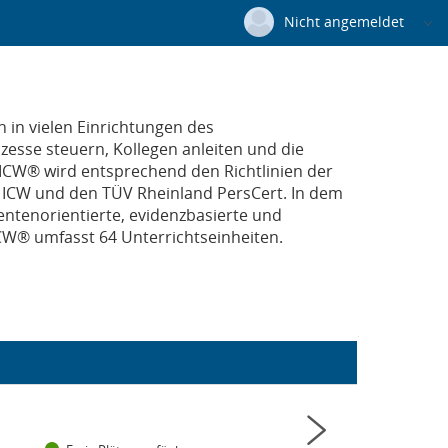
Nicht angemeldet
Deutsch
|
Englisch
Login
 in vielen Einrichtungen des
Versionsnummer: 2025.4.04.60491
zesse steuern, Kollegen anleiten und die
ICW® wird entsprechend den Richtlinien der
er ICW und den TÜV Rheinland PersCert. In dem
ntenorientierte, evidenzbasierte und
W® umfasst 64 Unterrichtseinheiten.
Status: