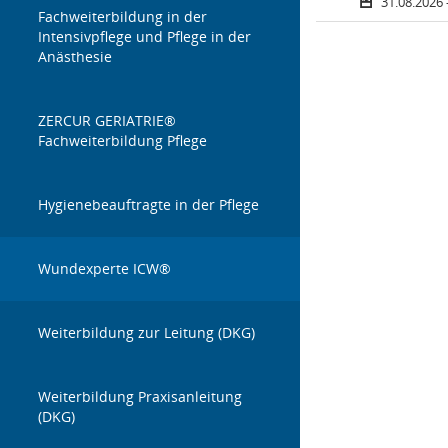
31.08.2026 
Fachweiterbildung in der
Filter zurückse
Wundmanagement /
Intensivpflege und Pflege in der
Rezertifizierungsseminare ICW®
Anästhesie
Pflichtfortbildungen
ZERCUR GERIATRIE®
Fachweiterbildung Pflege
Praxisanleitung
Hygienebeauftragte in der Pflege
Toolbox: Kompetenz- und
Persönlichkeitsentwicklung
Wundexperte ICW®
Fach- und Führungsskills
Weiterbildung zur Leitung (DKG)
EDV
Weiterbildung Praxisanleitung
(DKG)