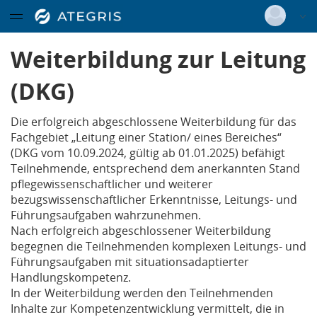
(DKG)
Datentabelle mit 2 Zeilen und 10 Spalten
Deutsch
|
Englisch
Zertifiziertes Curriculum
Weiterbildung zur Leitung
Geriatrie Basislehrgang
Login
(DKG)
Menügruppe
Versionsnummer: 2025.4.04.60491
Get together - Bildung im Wandel
Die erfolgreich abgeschlossene Weiterbildung für das
Fachgebiet „Leitung einer Station/ eines Bereiches“
Menügruppe
(DKG vom 10.09.2024, gültig ab 01.01.2025) befähigt
Infos und Anmeldung
Ausbildung
Teilnehmende, entsprechend dem anerkannten Stand
pflegewissenschaftlicher und weiterer
bezugswissenschaftlicher Erkenntnisse, Leitungs- und
Ausbildungsangebote
Führungsaufgaben wahrzunehmen.
Nach erfolgreich abgeschlossener Weiterbildung
begegnen die Teilnehmenden komplexen Leitungs- und
interner Bereich
Führungsaufgaben mit situationsadaptierter
Handlungskompetenz.
In der Weiterbildung werden den Teilnehmenden
Inhalte zur Kompetenzentwicklung vermittelt, die in