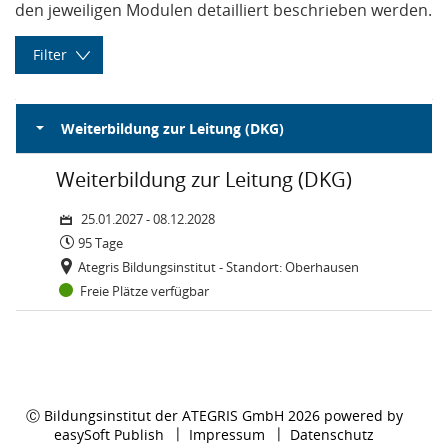
den jeweiligen Modulen detailliert beschrieben werden.
Filter
Veranstaltungsort
Weiterbildung zur Leitung (DKG)
Dauer:
Veranstaltungsort:
Status:
Zeitraum: Montag, 25. Januar 2027 bis Freitag, 8. Dezember 20
Kurs: Weiterbildung zur Leitung (DKG)
Weiterbildung zur Leitung (DKG)
Filter anwenden
25.01.2027 - 08.12.2028
95 Tage
Filter zurücksetzen
Ategris Bildungsinstitut - Standort: Oberhausen
Freie Plätze verfügbar
Ⓒ Bildungsinstitut der ATEGRIS GmbH 2026 powered by
easySoft Publish
Impressum
Datenschutz