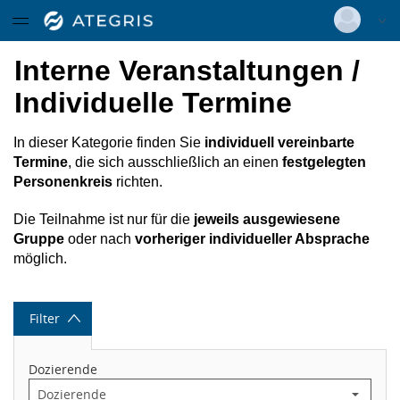
Datentabelle mit 12 Zeilen und 13 Spalten
Menügruppe
Weiterbildungen
Deutsch
|
Englisch
Interne Veranstaltungen /
Menügruppe
Login
Individuelle Termine
Ärztecurriculum
Get together - Bildung im Wandel
Versionsnummer: 2025.4.04.60491
Menügruppe
In dieser Kategorie finden Sie
individuell vereinbarte
Karrierewerkstatt
Infos und Anmeldung
Ausbildung
Termine
, die sich ausschließlich an einen
festgelegten
Personenkreis
richten.
Fachweiterbildung in der
Ausbildungsangebote
Die Teilnahme ist nur für die
jeweils ausgewiesene
Intensivpflege und Pflege in der
Gruppe
oder nach
vorheriger individueller Absprache
Anästhesie
möglich.
interner Bereich
ZERCUR GERIATRIE®
Filter
Fachweiterbildung Pflege
Dozierende
Hygienebeauftragte in der Pflege