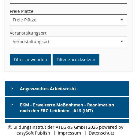
Freie Plätze
Wundexperte ICW®
Veranstaltungsort
Weiterbildung zur Leitung (DKG)
Weiterbildung Praxisanleitung
(DKG)
Filter anwenden
Filter zurücksetzen
Weiterbildung Notfallpflege
(DKG)
Angewandtes Arbeitsrecht
Zertifiziertes Curriculum
EKM - Erweiterte Maßnahmen - Reanimation
nach den ERC-Leitlinien - ALS (INT)
Geriatrie Basislehrgang
EKM - Reanimation nach den ERC-Leitlinien - BLS
Ⓒ Bildungsinstitut der ATEGRIS GmbH 2026 powered by
(Augen OP)
easySoft Publish
Impressum
Datenschutz