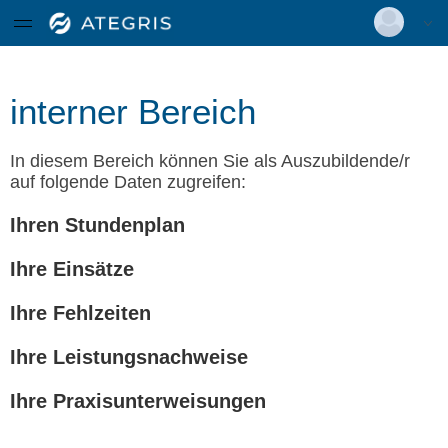
(DKG)
Deutsch
|
Englisch
Zertifiziertes Curriculum
Geriatrie Basislehrgang
Login
interner Bereich
Versionsnummer: 2025.4.04.60491
In diesem Bereich können Sie als Auszubildende/r
auf folgende Daten zugreifen:
Ihren Stundenplan
Ihre Einsätze
Ihre Fehlzeiten
Ihre Leistungsnachweise
Ihre Praxisunterweisungen