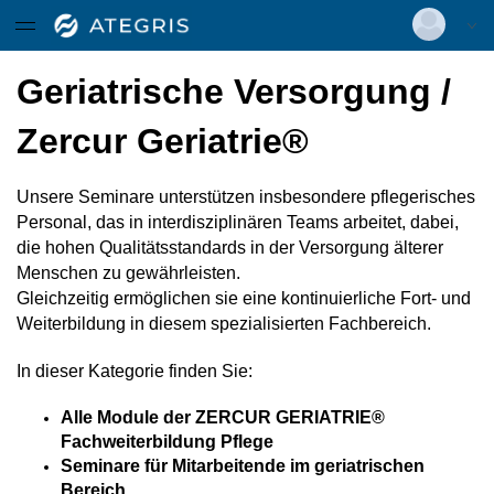
Datentabelle mit 24 Zeilen und 12 Spalten
Menügruppe
Weiterbildungen
Deutsch
|
Englisch
Geriatrische Versorgung /
Menügruppe
Login
Ärztecurriculum
Get together - Bildung im Wandel
Zercur Geriatrie®
Versionsnummer: 2025.4.04.60491
Menügruppe
Karrierewerkstatt
Unsere Seminare unterstützen insbesondere pflegerisches
Infos und Anmeldung
Ausbildung
Personal, das in interdisziplinären Teams arbeitet, dabei,
die hohen Qualitätsstandards in der Versorgung älterer
Fachweiterbildung in der
Ausbildungsangebote
Menschen zu gewährleisten.
Intensivpflege und Pflege in der
Gleichzeitig ermöglichen sie eine kontinuierliche Fort- und
Anästhesie
Weiterbildung in diesem spezialisierten Fachbereich.
interner Bereich
In dieser Kategorie finden Sie:
ZERCUR GERIATRIE®
Fachweiterbildung Pflege
Alle Module der ZERCUR GERIATRIE®
Fachweiterbildung Pflege
Seminare für Mitarbeitende im geriatrischen
Hygienebeauftragte in der Pflege
Bereich