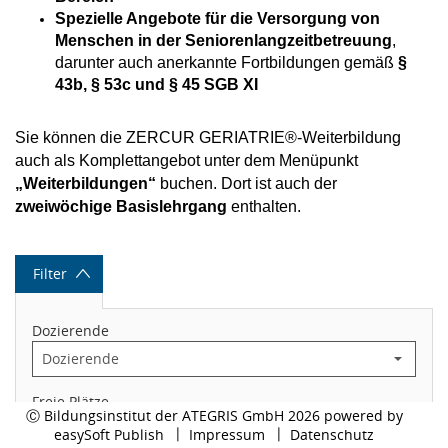
Spezielle Angebote für die Versorgung von
Menschen in der Seniorenlangzeitbetreuung
,
Wundexperte ICW®
darunter auch anerkannte Fortbildungen gemäß
§
43b, § 53c und § 45 SGB XI
Weiterbildung zur Leitung (DKG)
Sie können die ZERCUR GERIATRIE®-Weiterbildung
auch als Komplettangebot unter dem Menüpunkt
Weiterbildung Praxisanleitung
„Weiterbildungen“
buchen. Dort ist auch der
(DKG)
zweiwöchige Basislehrgang
enthalten
.
Weiterbildung Notfallpflege
Filter
(DKG)
Dozierende
Zertifiziertes Curriculum
Geriatrie Basislehrgang
Freie Plätze
Ⓒ Bildungsinstitut der ATEGRIS GmbH 2026 powered by
easySoft Publish
Impressum
Datenschutz